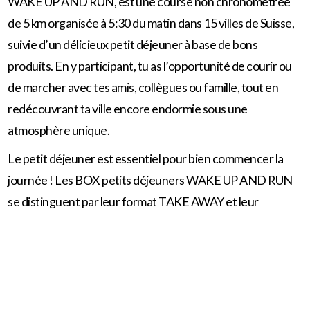
WAKE UP AND RUN, est une course non chronométrée
de
5 km
organisée à 5:30 du matin dans 15 villes de Suisse,
suivie d’un délicieux petit déjeuner à base de bons
produits. En y participant, tu as l’opportunité de courir ou
de marcher avec tes amis, collègues ou famille, tout en
redécouvrant ta ville encore endormie sous une
atmosphère unique.
Le petit déjeuner est essentiel pour bien commencer la
journée ! Les BOX petits déjeuners WAKE UP AND RUN
se distinguent par leur format TAKE AWAY et leur
composition, avec des produits régionaux ou suisses de
qualité. Profite-en sur place ou emporte-le facilement
pour le savourer où tu le souhaites, même au travail!