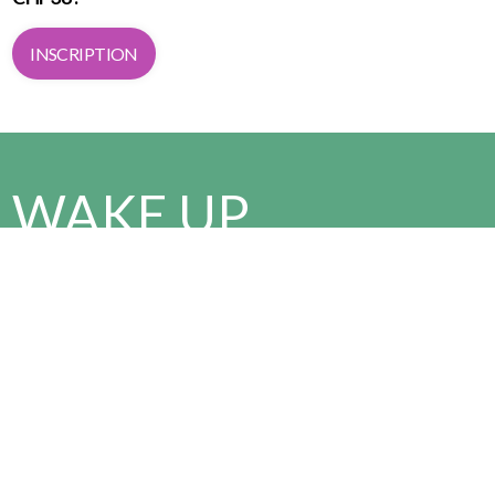
INSCRIPTION
WAKE UP
AND RUN
Viens t’échauffer avec nous à 5:15, avant
le départ de la course à 5:30!
Tu veux vivre l'événement autrement ?